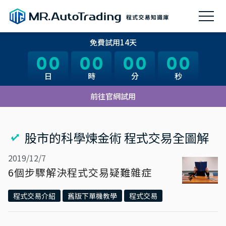
免費試用14天
00
00
00
00
00
00
00
00
日
日
時
時
分
分
秒
秒
前往官網試用
股市的科學煉金術 程式交易全圖解
2019/12/7
6個步驟解決程式交易疑難雜症
程式交易介紹
舊版下單機教學
程式交易