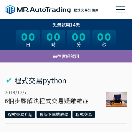
免費試用14天
00
00
00
00
00
00
00
00
日
日
時
時
分
分
秒
秒
前往官網試用
程式交易python
2019/12/7
6個步驟解決程式交易疑難雜症
程式交易介紹
舊版下單機教學
程式交易