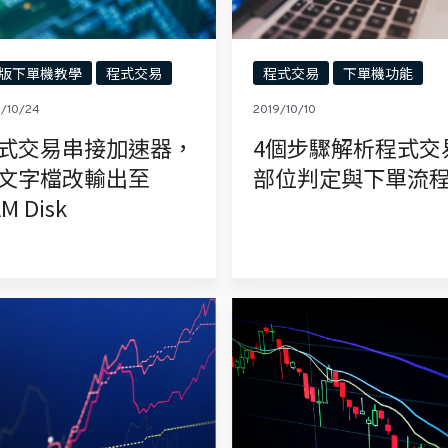
版下單機教學
程式交易
程式交易
下單機功能
9/10/24
2019/10/10
式交易串接加速器，
4個步驟解析程式交
文字檔改輸出至
部位判定與下單流
M Disk