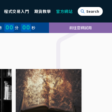
程式交易入門
期貨教學
官方網站
00
00
時
分
秒
前往官網試用