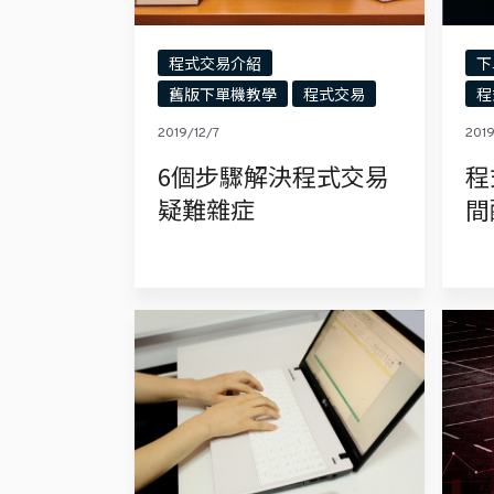
程式交易介紹
下
舊版下單機教學
程式交易
程
2019/12/7
2019
6個步驟解決程式交易
程
疑難雜症
間