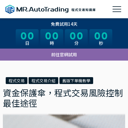
免費試用14天
00
00
00
00
00
00
00
00
日
日
時
時
分
分
秒
秒
前往官網試用
程式交易
程式交易介紹
舊版下單機教學
資金保護傘，程式交易風險控制
最佳途徑