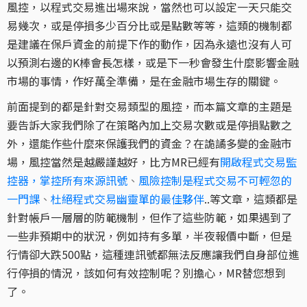
風控，以程式交易進出場來說，當然也可以設定一天只能交
易幾次，或是停損多少百分比或是點數等等，這類的機制都
是建議在保戶資金的前提下作的動作，因為永遠也沒有人可
以預測右邊的K棒會長怎樣，或是下一秒會發生什麼影響金融
市場的事情，作好萬全準備，是在金融市場生存的關鍵。
前面提到的都是針對交易類型的風控，而本篇文章的主題是
要告訴大家我們除了在策略內加上交易次數或是停損點數之
外，還能作些什麼來保護我們的資金？在詭譎多變的金融市
場，風控當然是越嚴謹越好，比方MR已經有
開啟程式交易監
控器，掌控所有來源訊號
、
風險控制是程式交易不可輕忽的
一門課
、
杜絕程式交易幽靈單的最佳夥伴
..等文章，這類都是
針對帳戶一層層的防範機制，但作了這些防範，如果遇到了
一些非預期中的狀況，例如持有多單，半夜報價中斷，但是
行情卻大跌500點，這種連訊號都無法反應讓我們自身部位進
行停損的情況，該如何有效控制呢？別擔心，MR替您想到
了。