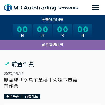
免費試用14天
00
00
00
00
00
00
00
00
日
日
時
時
分
分
秒
秒
前往官網試用
前置作業
2023/06/19
期貨程式交易下單機｜宏遠下單前
置作業
支援券商
前置作業