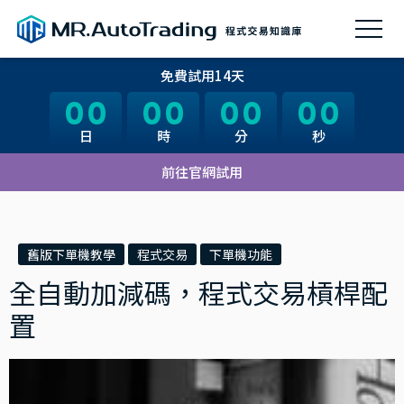
免費試用14天
00
00
00
00
00
00
00
00
日
日
時
時
分
分
秒
秒
前往官網試用
舊版下單機教學
程式交易
下單機功能
全自動加減碼，程式交易槓桿配
置