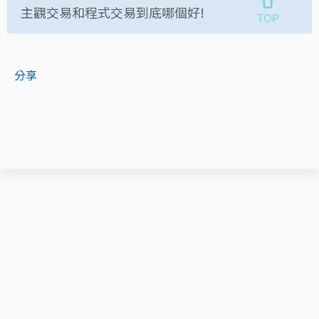
主觀交易和程式交易到底哪個好!
分享
您可能感興趣的文章
2023/06/19
期貨程式交易下單機｜宏遠下單前
置作業