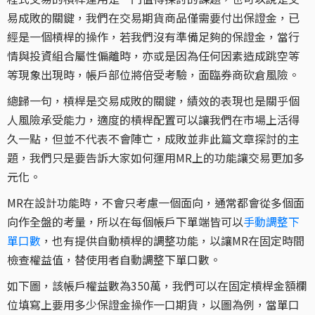
易成敗的關鍵，我們在交易期貨商品僅需要付出保證金，已
經是一個槓桿的操作，若我們沒有準備足夠的保證金，當行
情與投資組合屬性偏離時，亦或是因為任何因素造成跳空等
等現象出現時，帳戶部位將倍受考驗，面臨券商砍倉風險。
總歸一句，槓桿是交易成敗的關鍵，績效的表現也是關乎個
人風險承受能力，適度的槓桿配置可以讓我們在市場上活得
久一點，但並不代表不會陣亡，成敗並非此篇文章探討的主
題，我們只是要告訴大家如何運用MR上的功能讓交易更加多
元化。
MR在設計功能時，不會只考慮一個面向，通常都會從多個面
向作全盤的考量，所以在每個帳戶下單端皆可以
手動調整下
單口數
，也有提供自動槓桿的調整功能，以讓MR在固定時間
檢查權益值，替使用者自動調整下單口數。
如下圖，該帳戶權益數為350萬，我們可以在固定槓桿金額欄
位填寫上要用多少保證金操作一口期貨，以圖為例，當單口