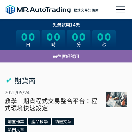
免費試用14天
00
00
00
00
00
00
00
00
日
日
時
時
分
分
秒
秒
前往官網試用
期貨商
2021/05/24
教學｜期貨程式交易整合平台：程
式環境快速設定
前置作業
產品教學
精選文章
熱門文章