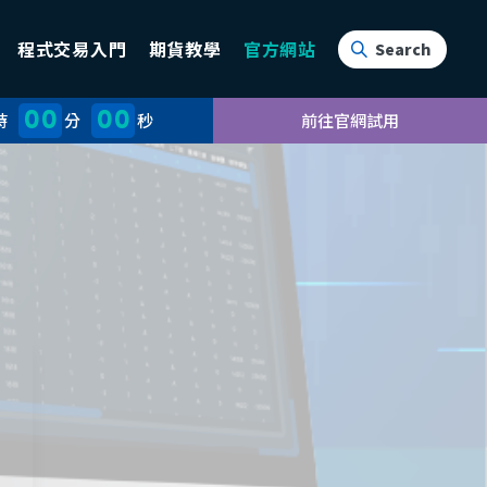
程式交易入門
期貨教學
官方網站
00
00
時
分
秒
前往官網試用