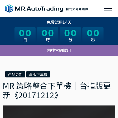
免費試用14天
00
00
00
00
00
00
00
00
日
日
時
時
分
分
秒
秒
前往官網試用
產品更新
舊版下單機
MR 策略整合下單機｜台指版更
新《20171212》