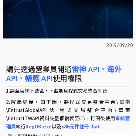
2019/09/20
請先透過營業員開通
雷神
API、海外
API、帳務 API
使用權限
1.請至官網
下載區
，下載期貨程式交易整合平台
2.解壓縮後，如下圖，將程式交易整合平台\華南
\EntrustGlobalAPI 與
程式交易整合平台\華南
\
EntrustTWAPI
資料夾整個複製至C:\，打開後使用
系統管
理員
執行
RegOK.exe
以及
x86元件註冊 .bat