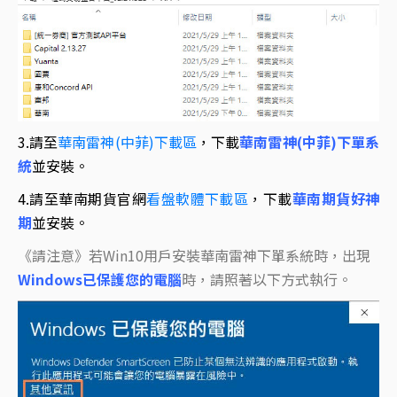
3.請至
華南雷神(中菲)下載區
，下載
華南雷神(中菲)下單系
統
並安裝。
4.請至華南期貨官網
看盤軟體下載區
，下載
華南期貨好神
期
並安裝
。
《請注意》若Win10用戶安裝華南雷神下單系統時，出現
Windows已保護您的電腦
時，請照著以下方式執行。