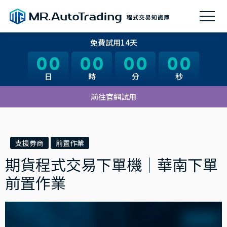
免費試用14天
00
00
00
00
00
00
00
00
日
日
時
時
分
分
秒
秒
前往官網試用
支援券商
前置作業
期貨程式交易下單機｜華南下單
前置作業