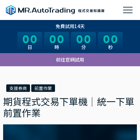
免費試用14天
00
00
00
00
00
00
00
00
日
日
時
時
分
分
秒
秒
前往官網試用
支援券商
前置作業
期貨程式交易下單機｜統一下單
前置作業