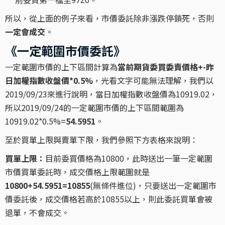
前委買第一檔至9720。
所以，從上面的例子來看，市價委託除非漲跌停鎖死，否則
一定會成交
。
《一定範圍市價委託》
一定範圍市價的上下區間計算為
當前期貨委買委賣價格+-昨
日加權指數收盤價*0.5%
，光看文字可能無法理解，我們以
2019/09/23來進行說明，當日加權指數收盤價為10919.02，
所以2019/09/24的一定範圍市價的上下區間範圍為
10919.02*0.5%=
54.5951
。
至於買單上限與賣單下限，我們參照下方表格來說明：
買單上限：
目前委買價格為10800，此時送出一筆一定範圍
市價買單委託時，成交價格上限範圍就是
10800+54.5951=10855
(無條件進位)，只要送出一定範圍市
價委託後，成交價格若高於10855以上，則此委託買單會被
退單，不會成交。