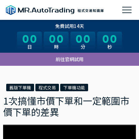
免費試用14天
00
00
00
00
00
00
00
00
日
日
時
時
分
分
秒
秒
前往官網試用
舊版下單機
程式交易
下單機功能
1次搞懂市價下單和一定範圍市
價下單的差異