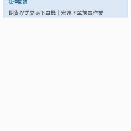
延伸閱讀
期貨程式交易下單機｜宏遠下單前置作業
期貨程式交易下單機｜元富下單前置作業
主觀交易和程式交易到底哪個好!
分享
您可能感興趣的文章