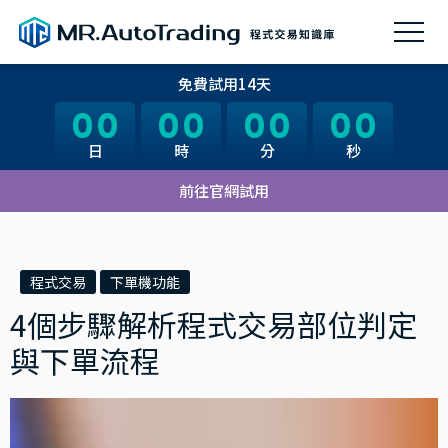
免費試用14天
00
00
00
00
00
00
00
00
日
日
時
時
分
分
秒
秒
前往官網試用
程式交易
下單機功能
4個步驟解析程式交易部位判定
與下單流程