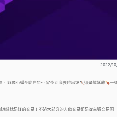
2022/10
，​ 就像小編今晚在想⋯ 宵夜到底要吃串燒
還是鹹酥雞
一樣
賺錢就是好的交易！​不過大部分的人做交易都是從主觀交易開