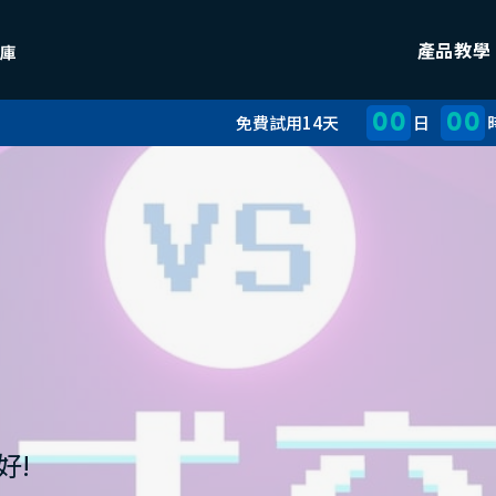
產品教學
00
00
免費試用14天
日
好!