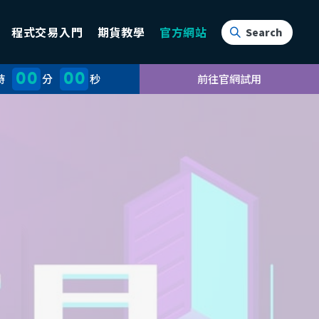
程式交易入門
期貨教學
官方網站
00
00
時
分
秒
前往官網試用