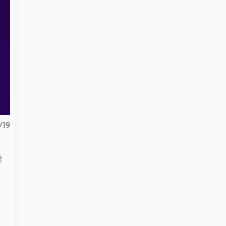
/19
​