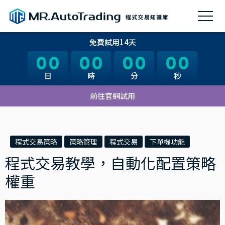
免費試用14天
00
00
00
00
00
00
00
00
日
日
時
時
分
分
秒
秒
前往官網試用
程式交易策略
策略管理
程式交易
下單機功能
程式交易教學，自動化配置策略
權重