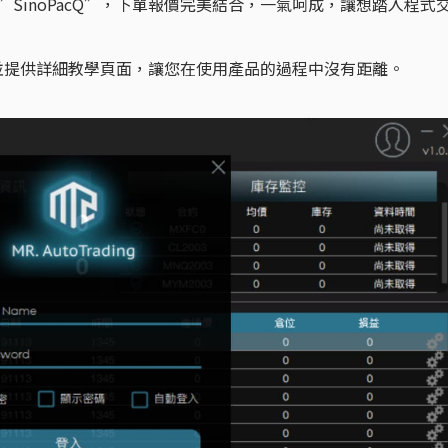
期貨報價”SinoPacQ”，下單報價完美結合，一氣呵成，讓想踏入程式
並提供詳細教學頁面，讓您在使用產品的過程中沒有距離。