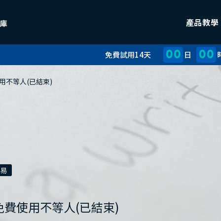
產品教學
00
00
免費試用14天
日
用不等人(已結束)
易
費使用不等人(已結束)