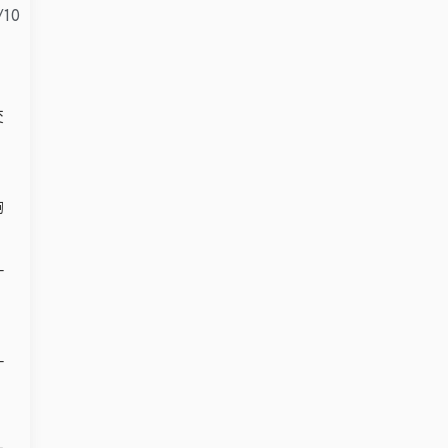
/10
交
夠
一
一