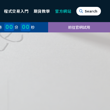
程式交易入門
期貨教學
官方網站
00
00
時
分
秒
前往官網試用