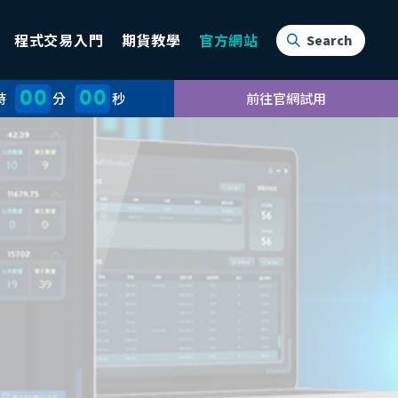
程式交易入門
期貨教學
官方網站
00
00
時
分
秒
前往官網試用