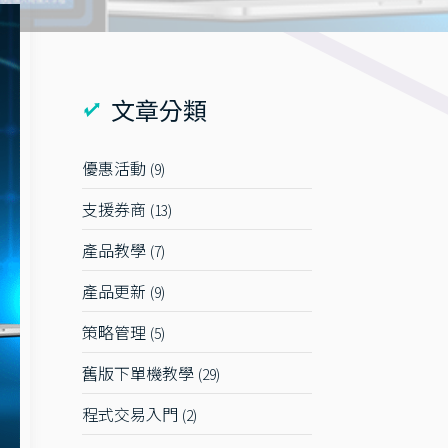
文章分類
優惠活動
9
支援券商
13
產品教學
7
產品更新
9
策略管理
5
舊版下單機教學
29
程式交易入門
2