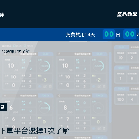
產品教學
00
00
免費試用14天
日
台選擇1次了解
易
下單平台選擇1次了解