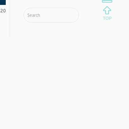
/20
待
放