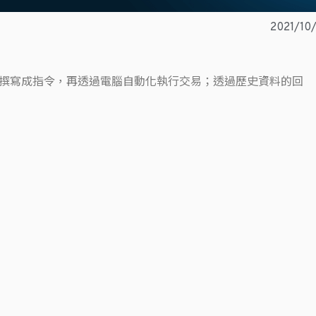
2021/10
撰寫成指令，再透過電腦自動化執行交易；透過歷史資料的回
到獲利的可能，以上是很簡單的詮釋程式交易四個字。
式並串接好自動下單後，就睡覺數錢，如果有這麼輕鬆的事情，
譎多變，期貨市場的波動劇烈，在行情與自身投資組合背道而馳
並沒有任何一種調整方法可以應付所有的交易策略或投資組合來
因為策略數量太多無法有效管理，亦或是下單機無法正常運作，
們。MR.AutoTrading專門設計期貨程式交易工具，我們期
雜症通通交由MR.AutoTrading處理，所以本篇文章把主軸
易所遭遇的問題。
貨商建置系統之外，我們也有兩款產品提供給一般操作者選購：