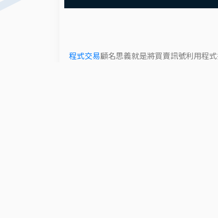
程式交易
顧名思義就是將買賣訊號利用程式
測，期望未來有跟過去類似的走勢，來達到
而在實務經驗上，程式交易其實並非寫好程
那這世界上應該已經沒有窮人。面對行情詭
的時候，如何調整才是最重要的課題，因為
達到「不會輸錢」。
程式交易的環節太多，過去也有非常多客戶
設定操作繁瑣，畫面太過複雜等等問題而找上我
協助交易者將問題化繁為簡，把策略以外的疑難
在如何透過好的「工具」來降低期貨程式交
MR.AutoTrading除了替國內多間期