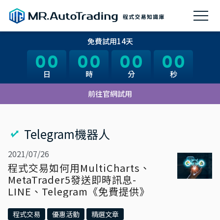
免費試用14天
00
00
00
00
00
00
00
00
日
日
時
時
分
分
秒
秒
前往官網試用
Telegram機器人
2021/07/26
程式交易如何用MultiCharts、
MetaTrader5發送即時訊息-
LINE、Telegram《免費提供》
程式交易
優惠活動
精選文章