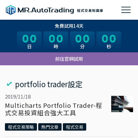
免費試用14天
00
00
00
00
00
00
00
00
日
日
時
時
分
分
秒
秒
前往官網試用
portfolio trader設定
2019/11/18
Multicharts Portfolio Trader-程
式交易投資組合強大工具
程式交易策略
熱門文章
程式交易