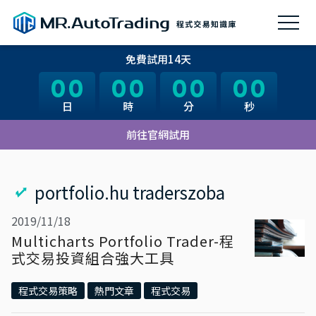
免費試用14天
00
00
00
00
00
00
00
00
日
日
時
時
分
分
秒
秒
前往官網試用
portfolio.hu traderszoba
2019/11/18
Multicharts Portfolio Trader-程
式交易投資組合強大工具
程式交易策略
熱門文章
程式交易