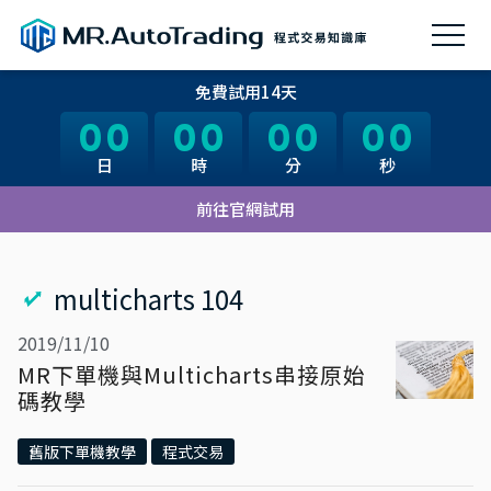
免費試用14天
00
00
00
00
00
00
00
00
日
日
時
時
分
分
秒
秒
前往官網試用
multicharts 104
2019/11/10
MR下單機與Multicharts串接原始
碼教學
舊版下單機教學
程式交易