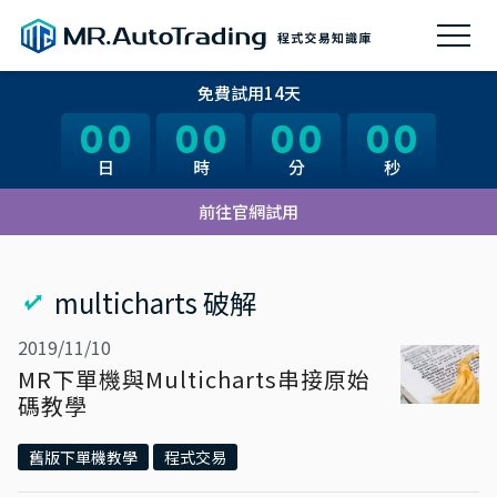
免費試用14天
00
00
00
00
00
00
00
00
日
日
時
時
分
分
秒
秒
前往官網試用
multicharts 破解
2019/11/10
MR下單機與Multicharts串接原始
碼教學
舊版下單機教學
程式交易