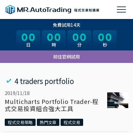
免費試用14天
00
00
00
00
00
00
00
00
日
日
時
時
分
分
秒
秒
前往官網試用
4 traders portfolio
2019/11/18
Multicharts Portfolio Trader-程
式交易投資組合強大工具
程式交易策略
熱門文章
程式交易