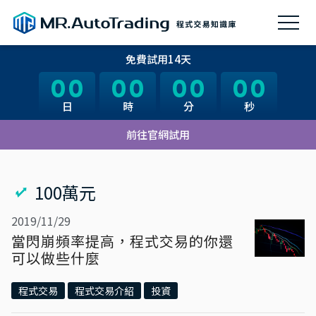
免費試用14天
00
00
00
00
00
00
00
00
日
日
時
時
分
分
秒
秒
前往官網試用
100萬元
2019/11/29
當閃崩頻率提高，程式交易的你還
可以做些什麼
程式交易
程式交易介紹
投資