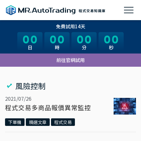
免費試用14天
00
00
00
00
00
00
00
00
日
日
時
時
分
分
秒
秒
前往官網試用
風險控制
2021/07/26
程式交易多商品報價異常監控
下單機
精選文章
程式交易