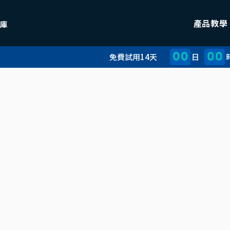
產品教學
00
00
免費試用14天
日