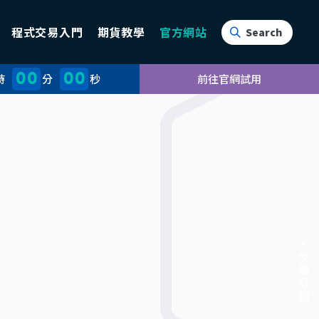
程式交易入門
期貨教學
官方網站
00
00
時
分
秒
前往官網試用
文章分類