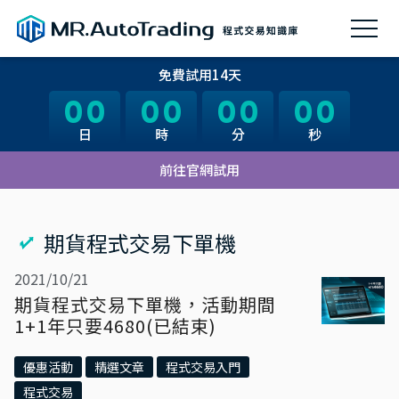
免費試用14天
00
00
00
00
00
00
00
00
日
日
時
時
分
分
秒
秒
前往官網試用
期貨程式交易下單機
2021/10/21
期貨程式交易下單機，活動期間
1+1年只要4680(已結束)
優惠活動
精選文章
程式交易入門
程式交易