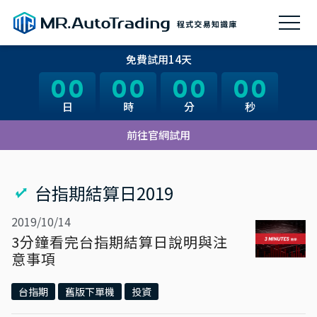
免費試用14天
00
00
00
00
00
00
00
00
日
日
時
時
分
分
秒
秒
前往官網試用
台指期結算日2019
2019/10/14
3分鐘看完台指期結算日說明與注
意事項
台指期
舊版下單機
投資