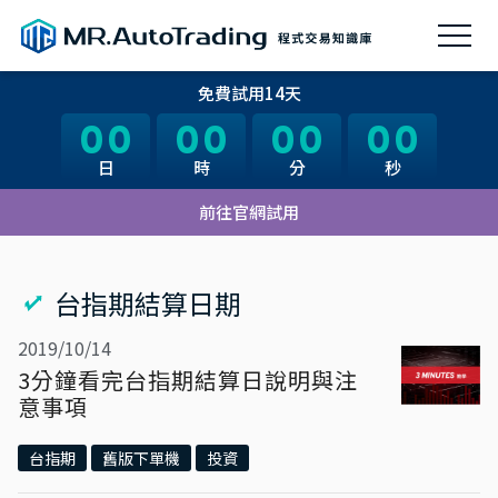
免費試用14天
00
00
00
00
00
00
00
00
日
日
時
時
分
分
秒
秒
前往官網試用
台指期結算日期
2019/10/14
3分鐘看完台指期結算日說明與注
意事項
台指期
舊版下單機
投資