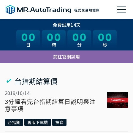
免費試用14天
00
00
00
00
00
00
00
00
日
日
時
時
分
分
秒
秒
前往官網試用
台指期結算價
2019/10/14
3分鐘看完台指期結算日說明與注
意事項
台指期
舊版下單機
投資