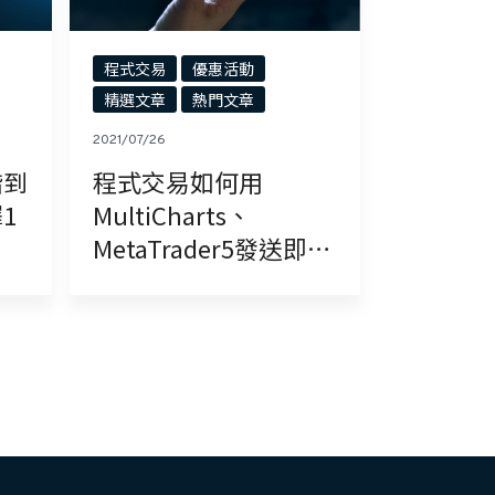
程式交易
優惠活動
精選文章
熱門文章
2021/07/26
階到
程式交易如何用
1
MultiCharts、
MetaTrader5發送即時
訊息-LINE、
Telegram《免費提
供》