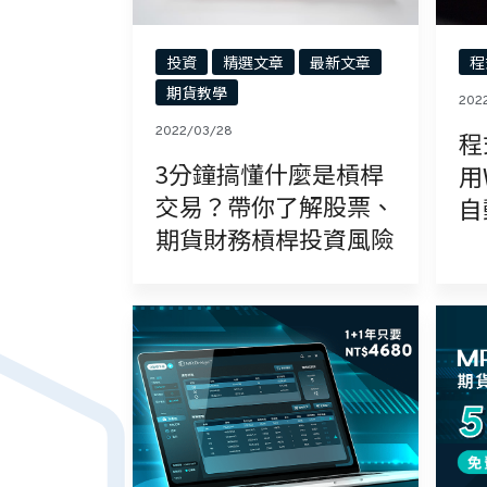
投資
精選文章
最新文章
程
期貨教學
202
2022/03/28
程
3分鐘搞懂什麼是槓桿
用
交易？帶你了解股票、
自
期貨財務槓桿投資風險