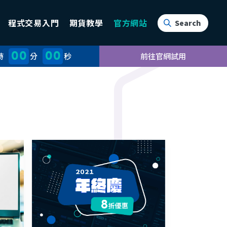
程式交易入門
期貨教學
官方網站
00
00
時
分
秒
前往官網試用