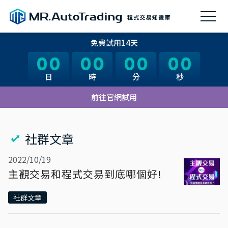
免費試用14天
00
00
00
00
00
00
00
00
日
日
時
時
分
分
秒
秒
前往官網試用
社群文章
2022/10/19
主觀交易和程式交易到底哪個好!
社群文章