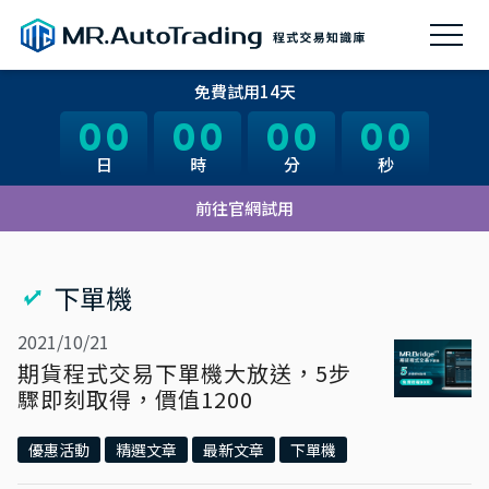
免費試用14天
00
00
00
00
00
00
00
00
日
日
時
時
分
分
秒
秒
前往官網試用
下單機
2021/10/21
期貨程式交易下單機大放送，5步
驟即刻取得，價值1200
優惠活動
精選文章
最新文章
下單機